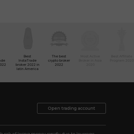
Best
The best
Most Active
Best Affiliate
ade
InstaTrade
crypto broker
Broker in Asia
Program 2020
2022
broker 2022 in
2022
2020
latin America
Open trading account