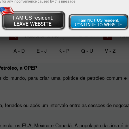
y for any inconvenience caused by this message.
Abrir conta de negociação
Abrir conta demo
Adicionar termo
Term
A - D
E - J
K - P
Q - U
V - Z
Petróleo, a OPEP
s do mundo, para criar uma política de petróleo comum e 
, feriados ou após um intervalo entre as sessões de negoci
e inclui os EUA, México e Canadá. A população da área é de