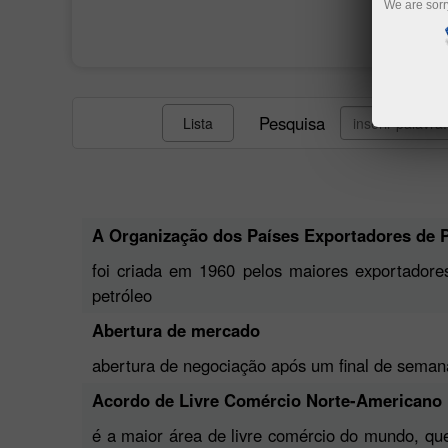
We are sorr
Pesquisa
Lista
A Organização dos Países Exportadores de 
foi criada em 1960 pelos maiores exportadore
petróleo
Abertura de mercado
abertura de negociação após um final de semana
Acordo de Livre Comércio Norte-Americano
é a maior área de livre comércio do mundo, qu