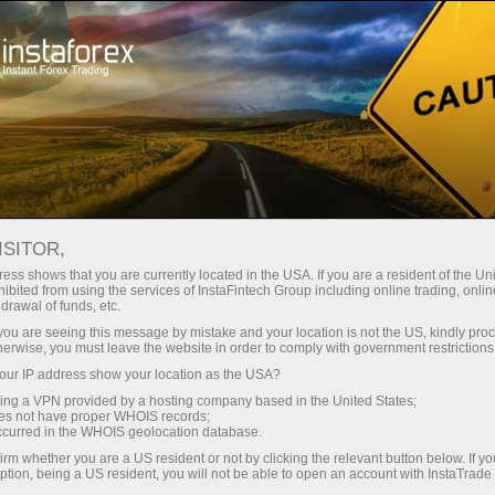
stanânea da conta
Plataforma de negociação
Para Iniciantes
Para Parceiros
Serviços da E
ISITOR,
ess shows that you are currently located in the USA. If you are a resident of the Uni
ibited from using the services of InstaFintech Group including online trading, online
drawal of funds, etc.
k you are seeing this message by mistake and your location is not the US, kindly pro
explica os termos e noções
herwise, you must leave the website in order to comply with government restrictions
. A informação é apresentada
ur IP address show your location as the USA?
a dos termos e definições
sing a VPN provided by a hosting company based in the United States;
oes not have proper WHOIS records;
occurred in the WHOIS geolocation database.
irm whether you are a US resident or not by clicking the relevant button below. If y
ption, being a US resident, you will not be able to open an account with InstaTrad