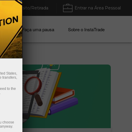
Depósito/Retirada
Entrar na Área Pessoal
mpresa
Faça uma pausa
Sobre o InstaTrade
ted States,
 transfers,
ceed to the
.
ou choose
e anyway.