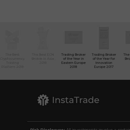
The Best
The Best ECN
Trading Broker
Trading Broker
The
Cryptocurrency
Broker in Asia
of the Year in
of the Year for
Bro
Trading
2018
Eastern Europe
Innovation
Platform 2018
2018
Europe 2017