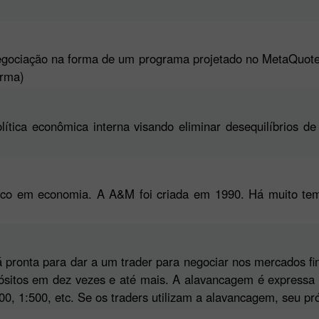
gociação na forma de um programa projetado no MetaQuotes
orma)
lítica econômica interna visando eliminar desequilíbrios
oco em economia. A A&M foi criada em 1990. Há muito tem
á pronta para dar a um trader para negociar nos mercados f
itos em dez vezes e até mais. A alavancagem é expressa na
00, 1:500, etc. Se os traders utilizam a alavancagem, seu pr