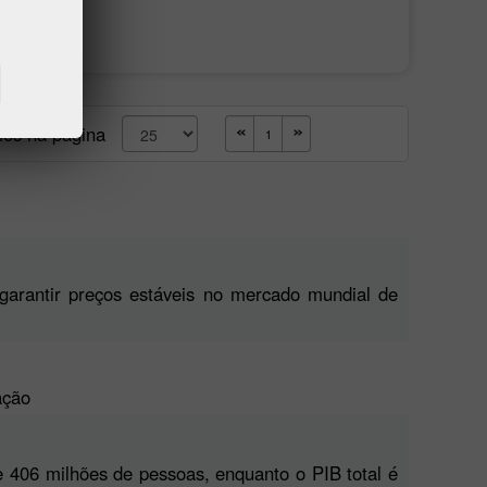
Deposite dinheiro
Retire dinheiro
os na página
garantir preços estáveis no mercado mundial de
ação
 406 milhões de pessoas, enquanto o PIB total é