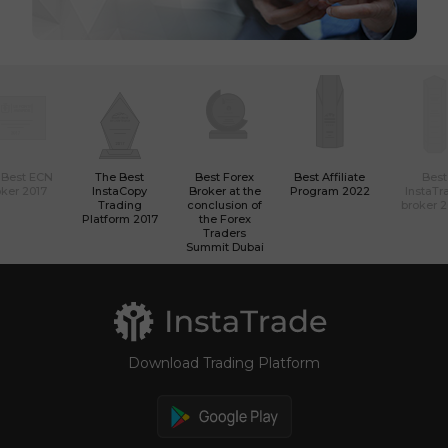
Contatos
 Best ECN
The Best
Best Forex
Best Affiliate
Best
ker 2017
InstaCopy
Broker at the
Program 2022
InstaTr
Trading
conclusion of
broker 
Platform 2017
the Forex
Traders
Summit Dubai
Download Trading Platform