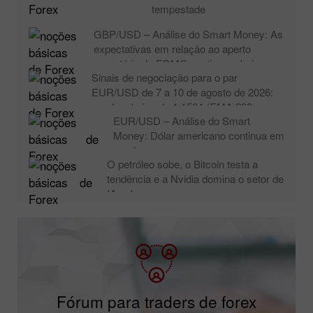
US$ 4.296 (EMA 200 – 3/8 Murray)
Mercado recua diante da
tempestade
GBP/USD – Análise do Smart Money: As
expectativas em relação ao aperto
monetário do FOMC continuam baixas
Sinais de negociação para o par
EUR/USD de 7 a 10 de agosto de 2026:
vender abaixo de 1,1564 (EMA 200 –
EUR/USD – Análise do Smart
Murray 5/8)
Money: Dólar americano continua em
queda
O petróleo sobe, o Bitcoin testa a
tendência e a Nvidia domina o setor de
IA soberana